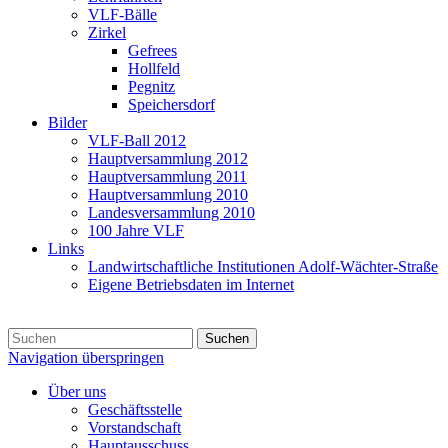
VLF-Bälle
Zirkel
Gefrees
Hollfeld
Pegnitz
Speichersdorf
Bilder
VLF-Ball 2012
Hauptversammlung 2012
Hauptversammlung 2011
Hauptversammlung 2010
Landesversammlung 2010
100 Jahre VLF
Links
Landwirtschaftliche Institutionen Adolf-Wächter-Straße
Eigene Betriebsdaten im Internet
Suchen
Navigation überspringen
Über uns
Geschäftsstelle
Vorstandschaft
Hauptausschuss