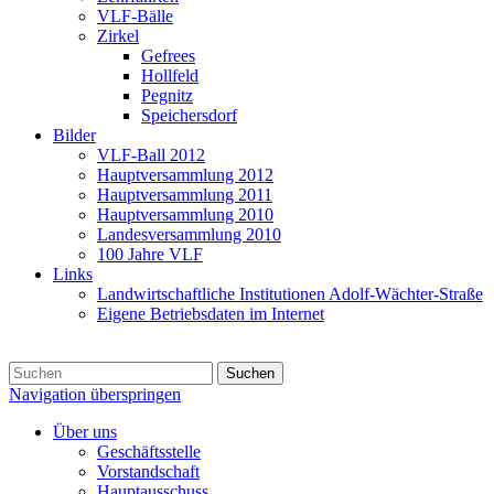
VLF-Bälle
Zirkel
Gefrees
Hollfeld
Pegnitz
Speichersdorf
Bilder
VLF-Ball 2012
Hauptversammlung 2012
Hauptversammlung 2011
Hauptversammlung 2010
Landesversammlung 2010
100 Jahre VLF
Links
Landwirtschaftliche Institutionen Adolf-Wächter-Straße
Eigene Betriebsdaten im Internet
Suchen
Navigation überspringen
Über uns
Geschäftsstelle
Vorstandschaft
Hauptausschuss